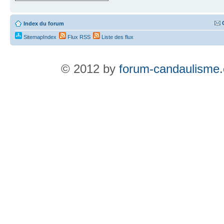
Index du forum
SitemapIndex
Flux RSS
Liste des flux
© 2012 by
forum-candaulisme