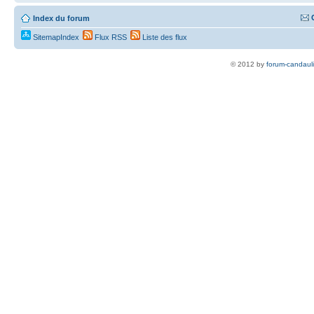
Index du forum
SitemapIndex
Flux RSS
Liste des flux
© 2012 by
forum-candaul