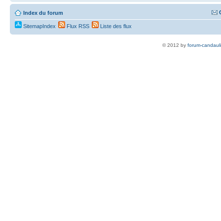
Index du forum
SitemapIndex
Flux RSS
Liste des flux
© 2012 by
forum-candaul