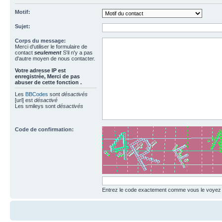
Motif:
Sujet:
Corps du message:
Merci d'utiliser le formulaire de
contact
seulement
S'il n'y a pas
d'autre moyen de nous contacter.
Votre adresse ΙΡ est
enregistrée, Merci de pas
abuser de cette fonction .
Les
BBCodes
sont
désactivés
[url] est
désactivé
Les smileys sont
désactivés
Code de confirmation:
Entrez le code exactement comme vous le voyez da