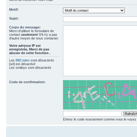
Motif:
Sujet:
Corps du message:
Merci d'utiliser le formulaire de
contact
seulement
S'il n'y a pas
d'autre moyen de nous contacter.
Votre adresse ΙΡ est
enregistrée, Merci de pas
abuser de cette fonction .
Les
BBCodes
sont
désactivés
[url] est
désactivé
Les smileys sont
désactivés
Code de confirmation:
Entrez le code exactement comme vous le voyez da