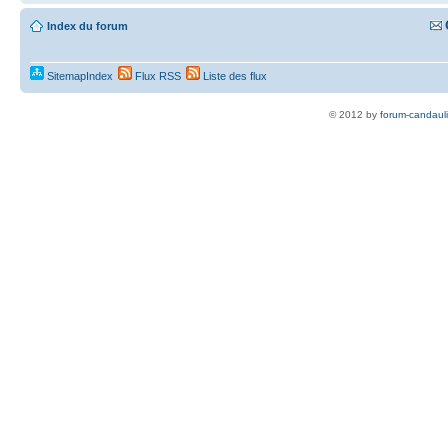
Index du forum
SitemapIndex
Flux RSS
Liste des flux
© 2012 by
forum-candaul