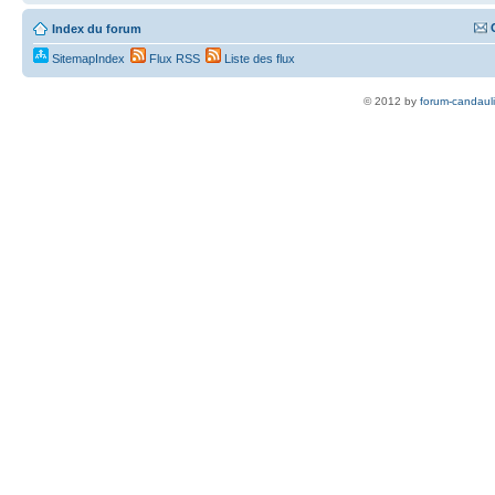
Index du forum
SitemapIndex
Flux RSS
Liste des flux
© 2012 by
forum-candaul