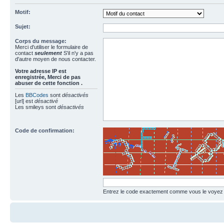
Motif:
Sujet:
Corps du message:
Merci d'utiliser le formulaire de
contact
seulement
S'il n'y a pas
d'autre moyen de nous contacter.
Votre adresse ΙΡ est
enregistrée, Merci de pas
abuser de cette fonction .
Les
BBCodes
sont
désactivés
[url] est
désactivé
Les smileys sont
désactivés
Code de confirmation:
Entrez le code exactement comme vous le voyez da