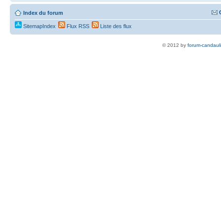
Index du forum
SitemapIndex
Flux RSS
Liste des flux
© 2012 by
forum-candaul