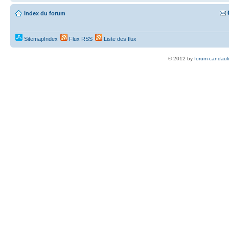
Index du forum
SitemapIndex
Flux RSS
Liste des flux
© 2012 by
forum-candaul