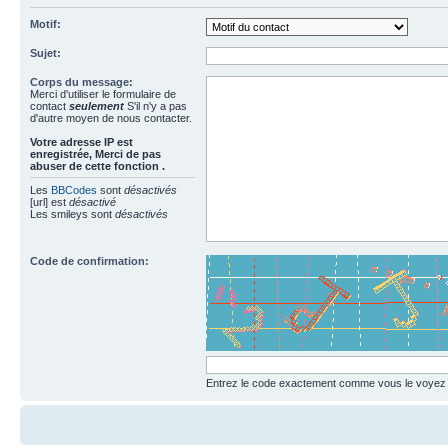
Motif:
Sujet:
Corps du message:
Merci d'utiliser le formulaire de
contact
seulement
S'il n'y a pas
d'autre moyen de nous contacter.
Votre adresse ΙΡ est
enregistrée, Merci de pas
abuser de cette fonction .
Les
BBCodes
sont
désactivés
[url] est
désactivé
Les smileys sont
désactivés
Code de confirmation:
Entrez le code exactement comme vous le voyez da