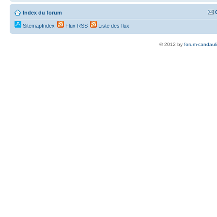
Index du forum
SitemapIndex
Flux RSS
Liste des flux
© 2012 by
forum-candaul