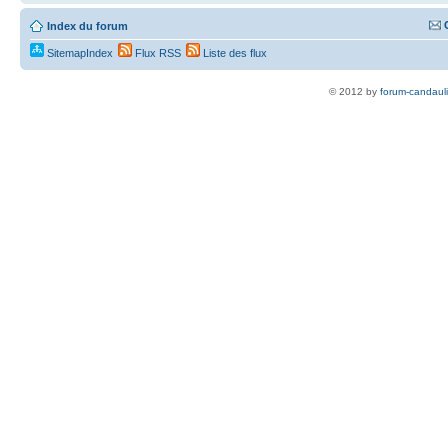
Index du forum
SitemapIndex
Flux RSS
Liste des flux
© 2012 by
forum-candaul