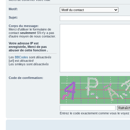
Motif:
Sujet:
Corps du message:
Merci d'utiliser le formulaire de
contact
seulement
S'il n'y a pas
d'autre moyen de nous contacter.
Votre adresse ΙΡ est
enregistrée, Merci de pas
abuser de cette fonction .
Les
BBCodes
sont
désactivés
[url] est
désactivé
Les smileys sont
désactivés
Code de confirmation:
Entrez le code exactement comme vous le voyez da