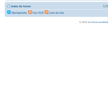
Index du forum
SitemapIndex
Flux RSS
Liste des flux
© 2012 by
forum-candaul