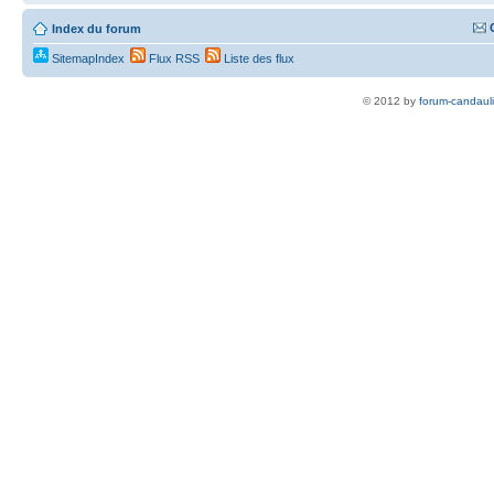
Index du forum
SitemapIndex
Flux RSS
Liste des flux
© 2012 by
forum-candaul