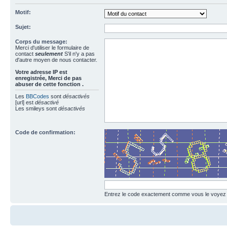
Motif:
Sujet:
Corps du message:
Merci d'utiliser le formulaire de
contact
seulement
S'il n'y a pas
d'autre moyen de nous contacter.
Votre adresse ΙΡ est
enregistrée, Merci de pas
abuser de cette fonction .
Les
BBCodes
sont
désactivés
[url] est
désactivé
Les smileys sont
désactivés
Code de confirmation:
Entrez le code exactement comme vous le voyez da