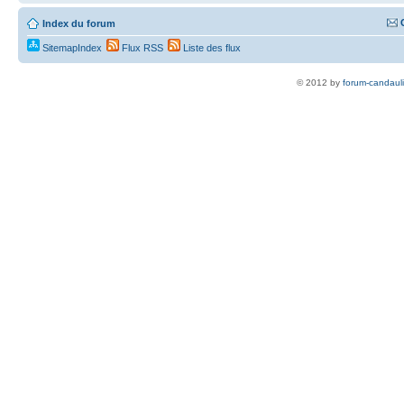
Index du forum
SitemapIndex
Flux RSS
Liste des flux
© 2012 by
forum-candaul