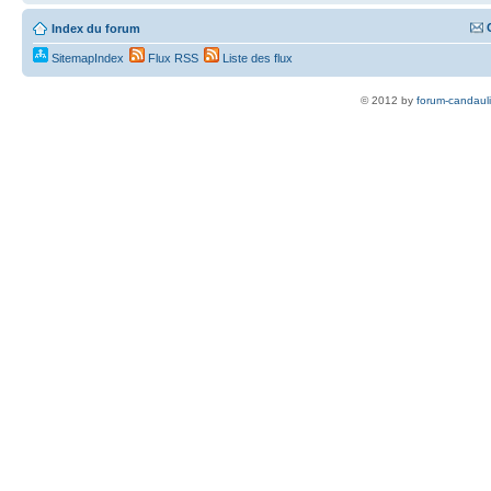
Index du forum
SitemapIndex
Flux RSS
Liste des flux
© 2012 by
forum-candaul