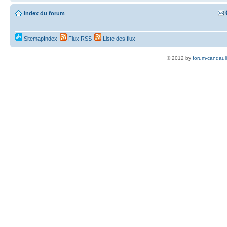
Index du forum
SitemapIndex
Flux RSS
Liste des flux
© 2012 by
forum-candaul