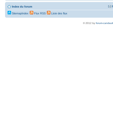
Index du forum
SitemapIndex
Flux RSS
Liste des flux
© 2012 by
forum-candaul