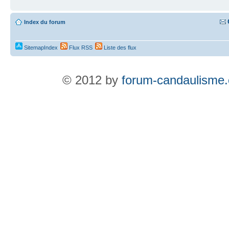
Index du forum
SitemapIndex
Flux RSS
Liste des flux
© 2012 by
forum-candaulisme