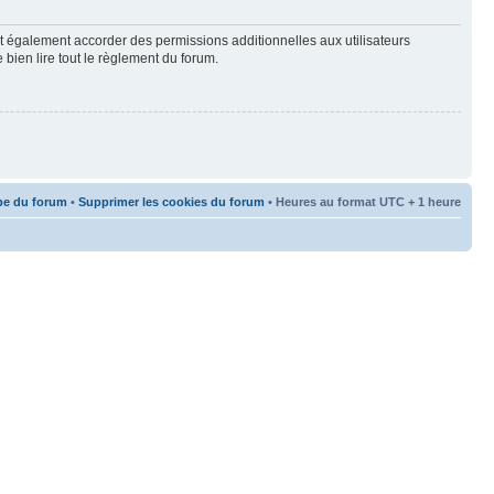
t également accorder des permissions additionnelles aux utilisateurs
 bien lire tout le règlement du forum.
pe du forum
•
Supprimer les cookies du forum
• Heures au format UTC + 1 heure