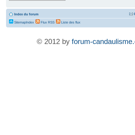
Index du forum
SitemapIndex
Flux RSS
Liste des flux
© 2012 by
forum-candaulisme