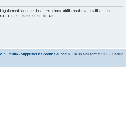
t également accorder des permissions additionnelles aux utilisateurs
 bien lire tout le règlement du forum.
pe du forum
•
Supprimer les cookies du forum
• Heures au format UTC + 1 heure