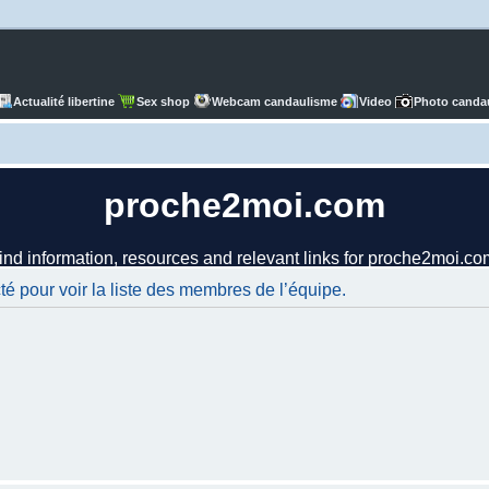
Actualité libertine
Sex shop
Webcam candaulisme
Video
Photo canda
é pour voir la liste des membres de l’équipe.