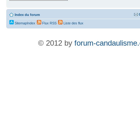
Index du forum
SitemapIndex
Flux RSS
Liste des flux
© 2012 by
forum-candaulisme