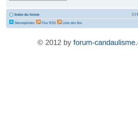
Index du forum
SitemapIndex
Flux RSS
Liste des flux
© 2012 by
forum-candaulisme