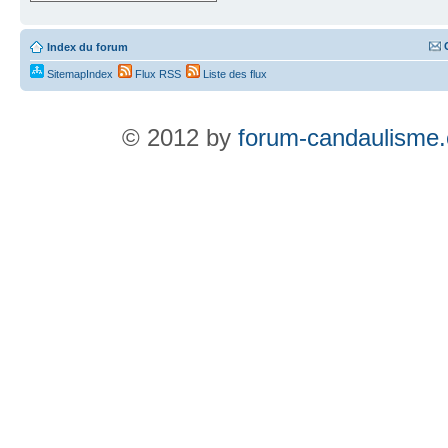
Index du forum
SitemapIndex
Flux RSS
Liste des flux
© 2012 by
forum-candaulisme