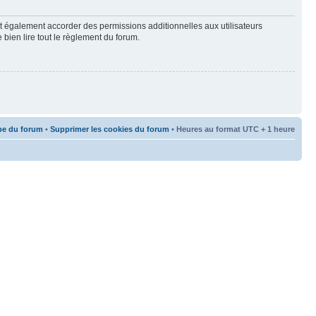
t également accorder des permissions additionnelles aux utilisateurs
 bien lire tout le règlement du forum.
pe du forum
•
Supprimer les cookies du forum
• Heures au format UTC + 1 heure