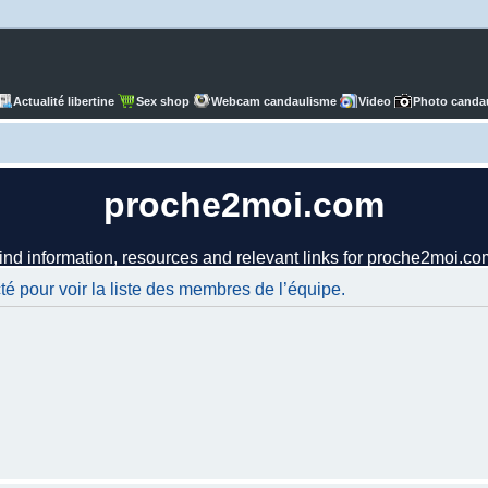
Actualité libertine
Sex shop
Webcam candaulisme
Video
Photo canda
é pour voir la liste des membres de l’équipe.