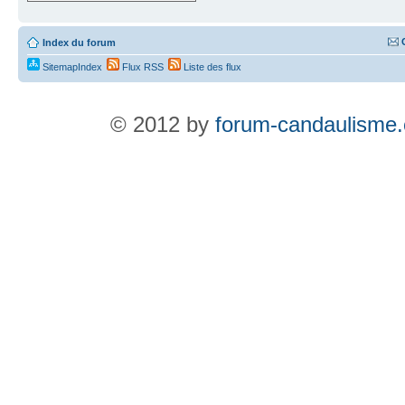
Index du forum
SitemapIndex
Flux RSS
Liste des flux
© 2012 by
forum-candaulisme