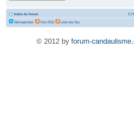
Index du forum
SitemapIndex
Flux RSS
Liste des flux
© 2012 by
forum-candaulisme