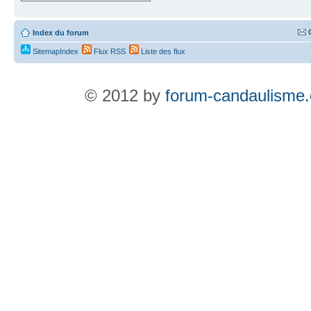
Index du forum
SitemapIndex
Flux RSS
Liste des flux
© 2012 by
forum-candaulisme