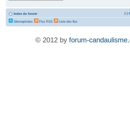
Index du forum
SitemapIndex
Flux RSS
Liste des flux
© 2012 by
forum-candaulisme