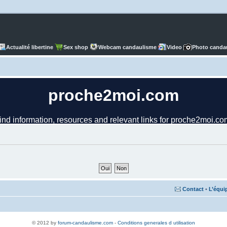
Actualité libertine
Sex shop
Webcam candaulisme
Video
Photo canda
Contact
•
L’équi
© 2012 by
forum-candaulisme.com
-
Conditions generales d utilisation