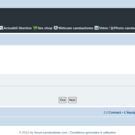
Actualité libertine
Sex shop
Webcam candaulisme
Video
Photo canda
Contact
•
L’équi
© 2012 by
forum-candaulisme.com
-
Conditions generales d utilisation