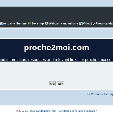
Actualité libertine
Sex shop
Webcam candaulisme
Video
Photo canda
Contact
•
L’équi
© 2012 by
forum-candaulisme.com
-
Conditions generales d utilisation