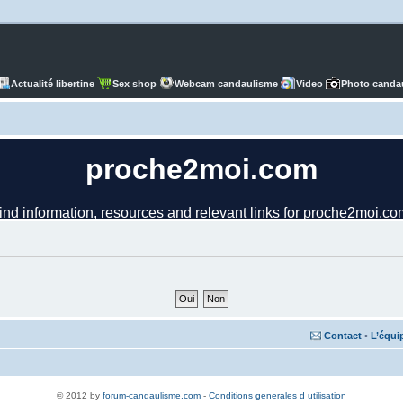
Actualité libertine
Sex shop
Webcam candaulisme
Video
Photo canda
Contact
•
L’équi
© 2012 by
forum-candaulisme.com
-
Conditions generales d utilisation