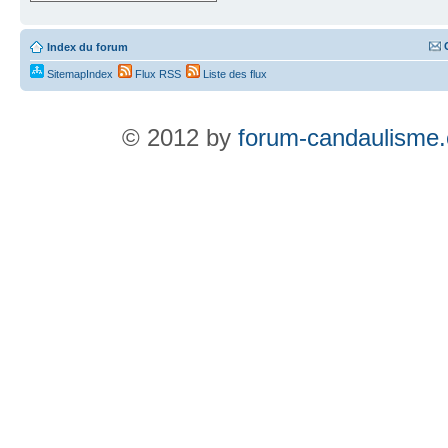
Index du forum
SitemapIndex
Flux RSS
Liste des flux
© 2012 by
forum-candaulisme