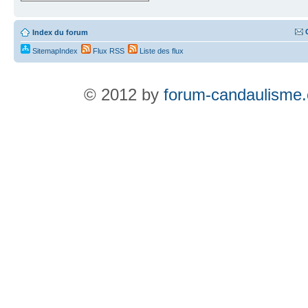
Index du forum
SitemapIndex
Flux RSS
Liste des flux
© 2012 by
forum-candaulisme