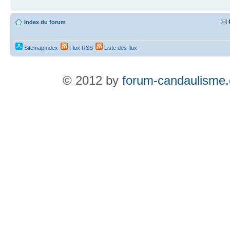
Index du forum
SitemapIndex
Flux RSS
Liste des flux
© 2012 by
forum-candaulisme