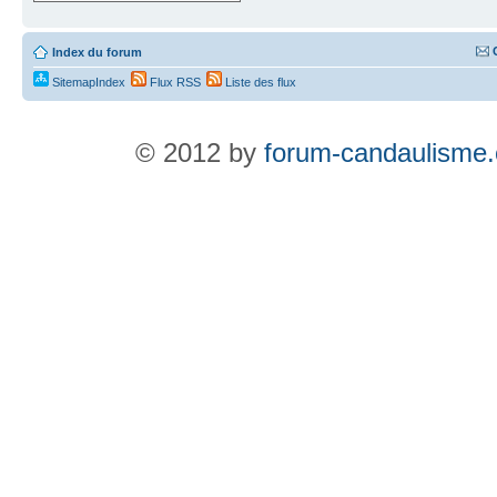
Index du forum
SitemapIndex
Flux RSS
Liste des flux
© 2012 by
forum-candaulisme