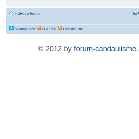
Index du forum
SitemapIndex
Flux RSS
Liste des flux
© 2012 by
forum-candaulisme