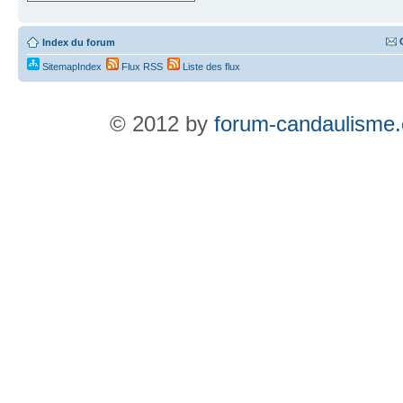
Index du forum
SitemapIndex
Flux RSS
Liste des flux
© 2012 by
forum-candaulisme