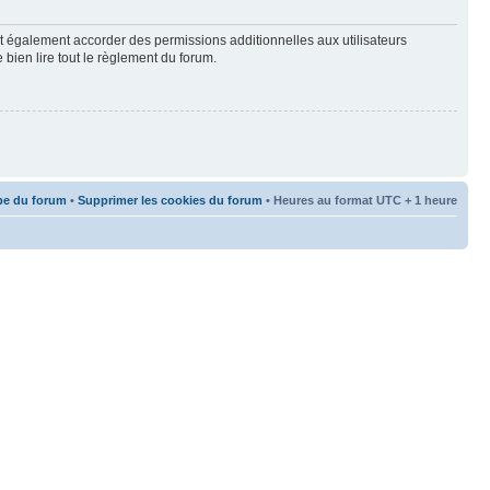
t également accorder des permissions additionnelles aux utilisateurs
 bien lire tout le règlement du forum.
pe du forum
•
Supprimer les cookies du forum
• Heures au format UTC + 1 heure