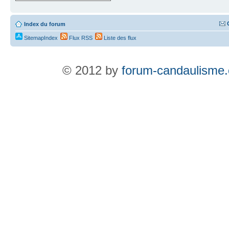
Index du forum
SitemapIndex
Flux RSS
Liste des flux
© 2012 by
forum-candaulisme