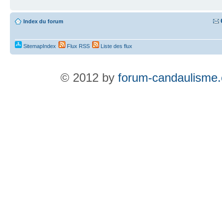
Index du forum
SitemapIndex
Flux RSS
Liste des flux
© 2012 by
forum-candaulisme