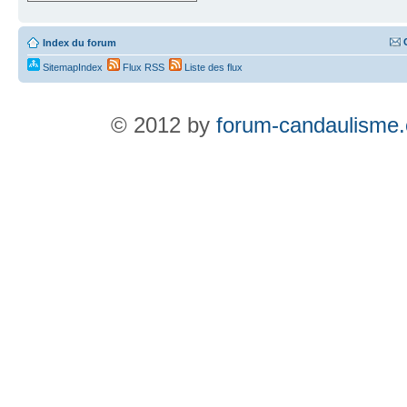
Index du forum
SitemapIndex
Flux RSS
Liste des flux
© 2012 by
forum-candaulisme