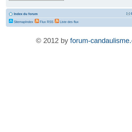
Index du forum
SitemapIndex
Flux RSS
Liste des flux
© 2012 by
forum-candaulisme