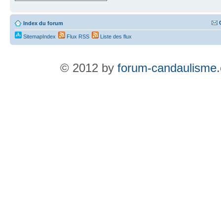
Index du forum
SitemapIndex
Flux RSS
Liste des flux
© 2012 by
forum-candaulisme