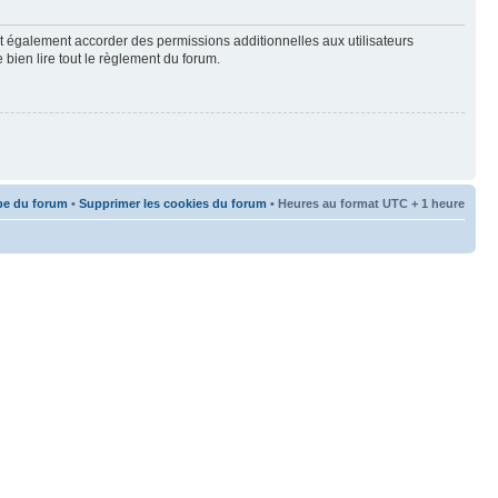
t également accorder des permissions additionnelles aux utilisateurs
 bien lire tout le règlement du forum.
pe du forum
•
Supprimer les cookies du forum
• Heures au format UTC + 1 heure