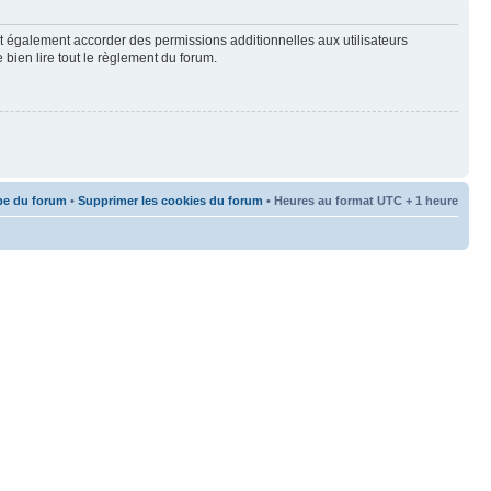
t également accorder des permissions additionnelles aux utilisateurs
 bien lire tout le règlement du forum.
pe du forum
•
Supprimer les cookies du forum
• Heures au format UTC + 1 heure