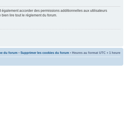
t également accorder des permissions additionnelles aux utilisateurs
 bien lire tout le règlement du forum.
pe du forum
•
Supprimer les cookies du forum
• Heures au format UTC + 1 heure